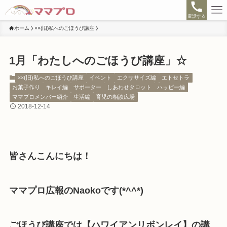
電話する
ホーム
××(旧)私へのごほうび講座
1月「わたしへのごほうび講座」☆
××(旧)私へのごほうび講座
イベント
エクササイズ編
エトセトラ
お菓子作り
キレイ編
サポーター
しあわせタロット
ハッピー編
ママプロメンバー紹介
生活編
育児の相談広場
2018-12-14
皆さんこんにちは！
ママプロ広報のNaokoです(*^^*)
ごほうび講座では【ハワイアンリボンレイ】の講