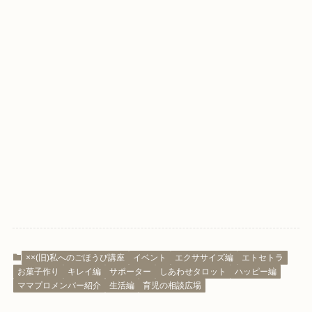
××(旧)私へのごほうび講座
イベント
エクササイズ編
エトセトラ
お菓子作り
キレイ編
サポーター
しあわせタロット
ハッピー編
ママプロメンバー紹介
生活編
育児の相談広場