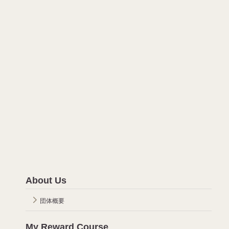
About Us
団体概要
My Reward Course