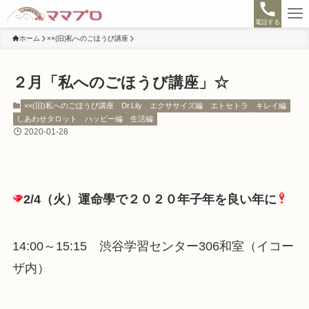
電話する
ホーム
××(旧)私へのごほうび講座
２月「私へのごほうび講座」☆
××(旧)私へのごほうび講座
Dr.Lily
エクササイズ編
エトセトラ
キレイ編
しあわせタロット
ハッピー編
生活編
2020-01-28
2/4（火）運命學で２０２０年子年を良い年に
14:00～15:15 渋谷学習センター306和室（イコー
ザ内）