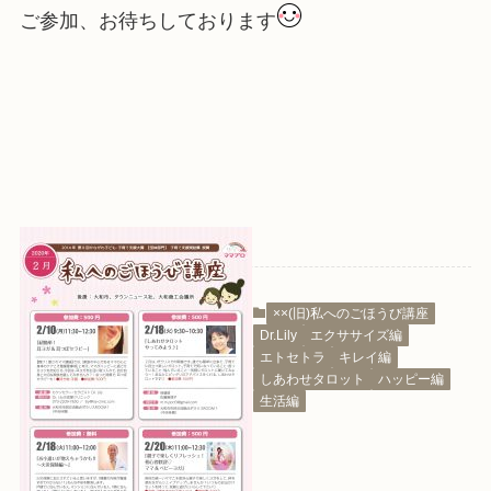
ご参加、お待ちしております
××(旧)私へのごほうび講座
Dr.Lily
エクササイズ編
エトセトラ
キレイ編
しあわせタロット
ハッピー編
生活編