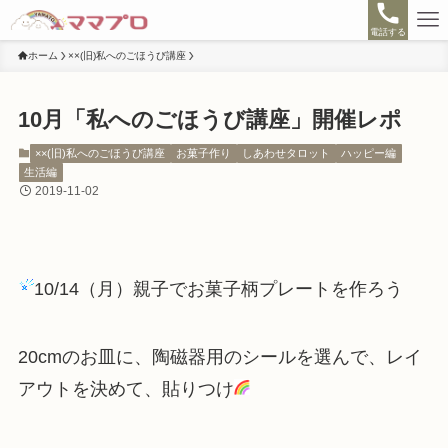
電話する
ホーム
××(旧)私へのごほうび講座
10月「私へのごほうび講座」開催レポ
××(旧)私へのごほうび講座
お菓子作り
しあわせタロット
ハッピー編
生活編
2019-11-02
10/14（月）親子でお菓子柄プレートを作ろう
20cmのお皿に、陶磁器用のシールを選んで、レイ
アウトを決めて、貼りつけ