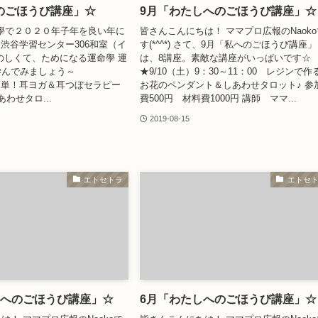
のごほうび講座」☆
9月「わたしへのごほうび講座」☆
命學で２０２０年子年を良い年に
皆さんこんにちは！ ママプロ広報のNaoko
15 渋谷学習センター306和室（イ
す(*^^*) さて、9月「私へのごほうび講座」
のしくて、ためになる運命學 運
は、8講座。素敵な講座がいっぱいです☆
学んでみましょう～
★9/10（土）9：30～11：00 レジンで作
超簡単！耳ヨガ＆耳つぼセラピー
お花のペンダント＆しあわせタロット♪ 参
あわせタロ...
費500円 材料費1000円 講師 ママ...
2019-08-15
エトセトラ
エトセ
しへのごほうび講座」☆
6月「わたしへのごほうび講座」☆