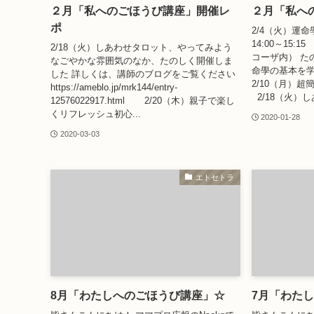
２月「私へのごほうび講座」開催レ
２月「私へ
ポ
2/4（火）運
14:00～15:
2/18（火）しあわせタロット、やってみよう
コーザ内） た
なごやかな雰囲気のなか、たのしく開催しま
命學の基本を
した 詳しくは、講師のブログをご覧ください
2/10（月）
https://ameblo.jp/mrk144/entry-
2/18（火）し
12576022917.html 2/20（木）親子で楽し
くリフレッシュ初心...
2020-01-28
2020-03-03
エトセトラ
8月「わたしへのごほうび講座」☆
7月「わた