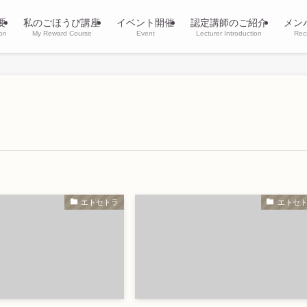
要
私のごほうび講座
イベント開催
認定講師のご紹介
メン
ion
My Reward Course
Event
Lecturer Introduction
Rec
エトセトラ
エトセ