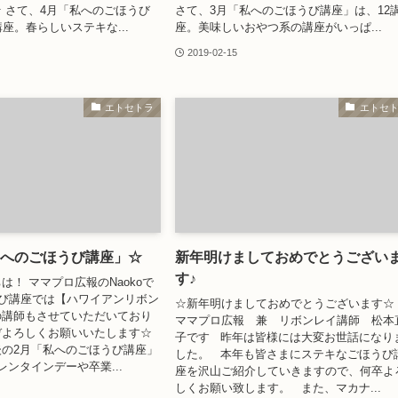
 さて、4月「私へのごほうび
さて、3月「私へのごほうび講座」は、12
座。春らしいステキな...
座。美味しいおやつ系の講座がいっぱ...
2019-02-15
エトセトラ
エトセ
しへのごほうび講座」☆
新年明けましておめでとうござい
す♪
は！ ママプロ広報のNaokoで
ごほうび講座では【ハワイアンリボン
☆新年明けましておめでとうございます
の講師もさせていただいており
ママプロ広報 兼 リボンレイ講師 松本
ぞよろしくお願いいたします☆
子です 昨年は皆様には大変お世話になり
の2月「私へのごほうび講座」
した。 本年も皆さまにステキなごほうび
レンタインデーや卒業...
座を沢山ご紹介していきますので、何卒よ
しくお願い致します。 また、マカナ...