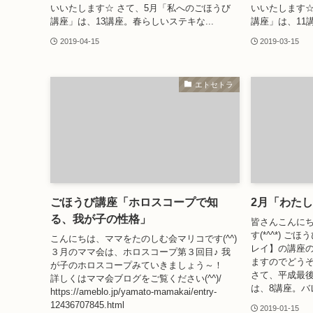
いいたします☆ さて、5月「私へのごほうび
いいたします☆
講座」は、13講座。春らしいステキな...
講座」は、11講
2019-04-15
2019-03-15
エトセトラ
ごほうび講座「ホロスコープで知
2月「わた
る、我が子の性格」
皆さんこんにち
す(*^^*) 
こんにちは、ママをたのしむ会マリコです(^^)
レイ】の講座
３月のママ会は、ホロスコープ第３回目♪ 我
ますのでどう
が子のホロスコープみていきましょう～！
さて、平成最後
詳しくはママ会ブログをご覧ください(^^)/
は、8講座。バ
https://ameblo.jp/yamato-mamakai/entry-
12436707845.html
2019-01-15