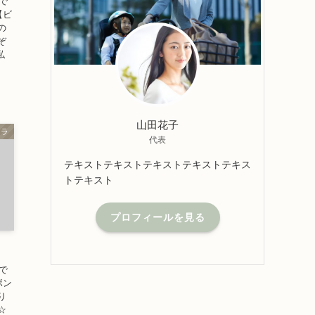
で
【ビ
の
ぞ
私
山田花子
トラ
代表
テキストテキストテキストテキストテキス
トテキスト
プロフィールを見る
で
ボン
り
☆