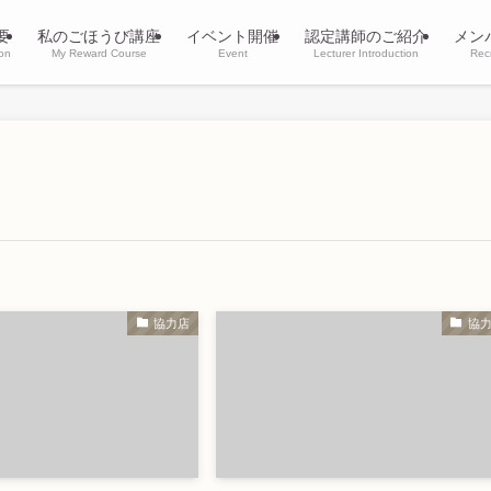
要
私のごほうび講座
イベント開催
認定講師のご紹介
メン
ion
My Reward Course
Event
Lecturer Introduction
Rec
協力店
協