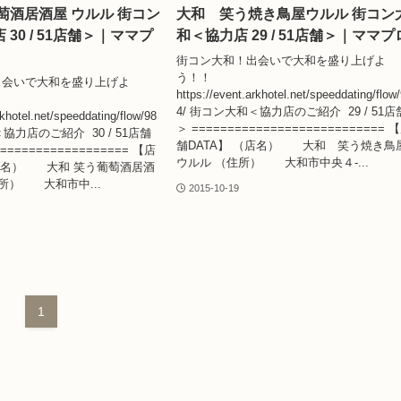
萄酒居酒屋 ウルル 街コン
大和 笑う焼き鳥屋ウルル 街コン
30 / 51店舗＞｜ママプ
和＜協力店 29 / 51店舗＞｜ママプ
街コン大和！出会いで大和を盛り上げよ
う！！
出会いで大和を盛り上げよ
https://event.arkhotel.net/speeddating/flow
4/ 街コン大和＜協力店のご紹介 29 / 51店
rkhotel.net/speeddating/flow/98
＞ =========================== 
協力店のご紹介 30 / 51店舗
舗DATA】 （店名） 大和 笑う焼き鳥
=================== 【店
ウルル （住所） 大和市中央４-...
（店名） 大和 笑う葡萄酒居酒
住所） 大和市中...
2015-10-19
1