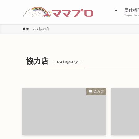
団体概
Organizat
ホーム
協力店
協力店
– category –
協力店