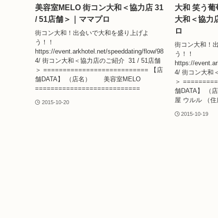
美容室MELO 街コン大和＜協力店 31
大和 笑う葡
/ 51店舗＞｜ママプロ
大和＜協力店 
ロ
街コン大和！出会いで大和を盛り上げよ
う！！
街コン大和！
https://event.arkhotel.net/speeddating/flow/98
う！！
4/ 街コン大和＜協力店のご紹介 31 / 51店舗
https://event.a
＞ =========================== 【店
4/ 街コン大和＜
舗DATA】 （店名） 美容室MELO
＞ ========
===========================
舗DATA】 
屋 ウルル （
2015-10-20
2015-10-19